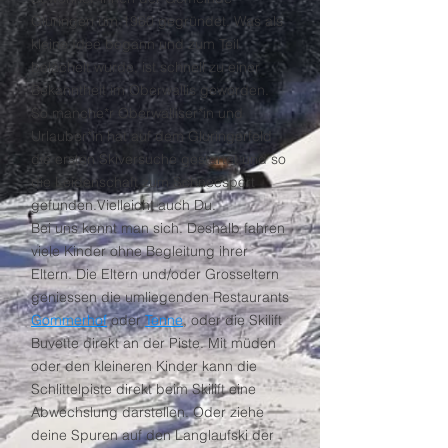
Gluringen um 1960
gegründet. Was als
kleine Idee begann und zum Teil
belächelt wurde, ist schnell zu einer
Bekanntheit im Oberwallis geworden.
So manche*r Oberwalliser*in und
Urlauber*in hat auf dem Gluringerfeld
die ersten Skiversuche gestartet und so
die Leidenschaft zum Schneesport
gefunden.Vielleicht auch Du.
Bei uns kennt man sich. Deshalb fahren
viele Kinder ohne Begleitung ihrer
Eltern. Die Eltern und/oder Grosseltern
geniessen die umliegenden Restaurants
Gommerhof
oder
Tenne
, oder die Skilift
Buvette direkt an der Piste. Mit müden
oder den kleineren Kinder kann die
Schlittelpiste direkt beim Skilift eine
Abwechslung darstellen. Oder ziehe
deine Spuren auf den Langlaufski der