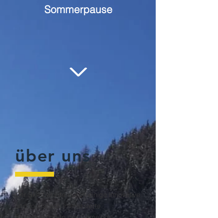
​Sommerpause
über uns
Der Skilift wurde durch einige innovative
und touristisch interessierte
Bewohner*innen der Gemeinde